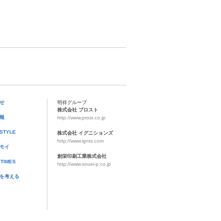
せ
明祥グループ
株式会社 プロスト
報
http://www.prost.co.jp
TYLE
株式会社 イグニションズ
http://www.ignts.com
モイ
創栄印刷工業株式会社
 TIMES
http://www.souei-p.co.jp
を考える