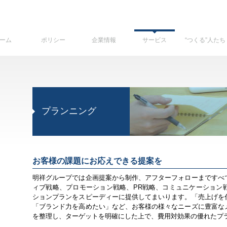
ーム
ポリシー
企業情報
サービス
“つくる”人たち
プランニング
お客様の課題にお応えできる提案を
明祥グループでは企画提案から制作、アフターフォローまですべ
ィブ戦略、プロモーション戦略、PR戦略、コミュニケーション
ションプランをスピーディーに提供してまいります。「売上げを
「ブランド力を高めたい」など、お客様の様々なニーズに豊富な
を整理し、ターゲットを明確にした上で、費用対効果の優れたプ